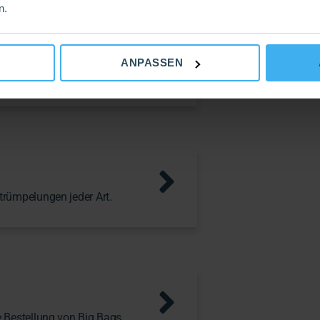
n.
ANPASSEN
e Containerbestellung.
trümpelungen jeder Art.
e Bestellung von Big Bags.