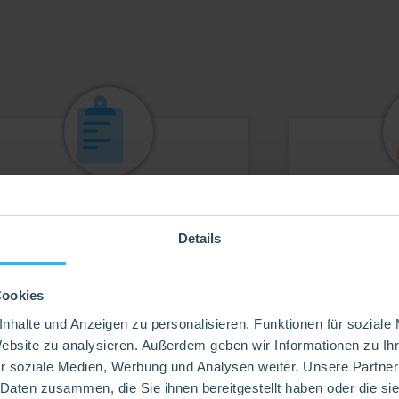
Merkblätter
Details
üllbedingungen, Anleitungen, etc. zum
Wir wür
Ausdrucken
Zusa
Cookies
PDFs runterladen
Tea
nhalte und Anzeigen zu personalisieren, Funktionen für soziale
Website zu analysieren. Außerdem geben wir Informationen zu I
r soziale Medien, Werbung und Analysen weiter. Unsere Partner
 Daten zusammen, die Sie ihnen bereitgestellt haben oder die s