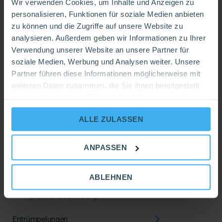
problemlos erreicht werden kann. Wenn kein Platz zur Stellung
Wir verwenden Cookies, um Inhalte und Anzeigen zu
oder Abholung vorhanden ist, wird der Container nicht gestellt
personalisieren, Funktionen für soziale Medien anbieten
oder abgeholt und es entstehen Extrakosten für eine Leerfahrt.
zu können und die Zugriffe auf unsere Website zu
Diese wird mit bis zu 150 € berechnet.
analysieren. Außerdem geben wir Informationen zu Ihrer
Verwendung unserer Website an unsere Partner für
soziale Medien, Werbung und Analysen weiter. Unsere
Containerdienst
Partner führen diese Informationen möglicherweise mit
weiteren Daten zusammen, die Sie ihnen bereitgestellt
Allgemeine Informationen
haben oder die sie im Rahmen Ihrer Nutzung der Dienste
gesammelt haben.
Abfallarten
ALLE ZULASSEN
Kosten
Bestellung & Miete
ANPASSEN
Füllbedingungen
ABLEHNEN
Stellung & Abholung
Widerruf & Stornierung
Entrümpelungen