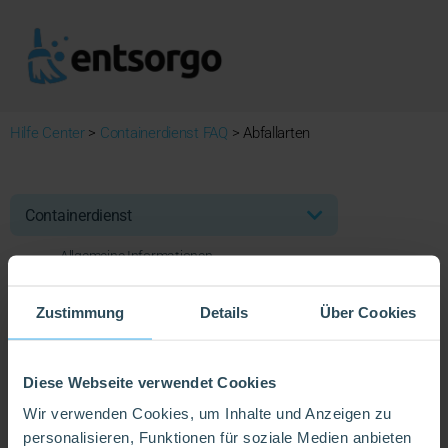
Hilfe Center
>
Containerdienst FAQ
>
Abfallarten
Containerdienst
Allgemeine Informationen
Abfallarten
Zustimmung
Details
Über Cookies
Kosten
Bestellung & Miete
Diese Webseite verwendet Cookies
Füllbedingungen
Wir verwenden Cookies, um Inhalte und Anzeigen zu
Stellung & Abholung
personalisieren, Funktionen für soziale Medien anbieten