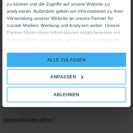
zu können und die Zugriffe auf unsere Website zu
Widerruf & Stornierung
analysieren. Außerdem geben wir Informationen zu Ihrer
Verwendung unserer Website an unsere Partner für
Entrümpelungen
soziale Medien, Werbung und Analysen weiter. Unsere
Big Bags
Partner führen diese Informationen möglicherweise mit
weiteren Daten zusammen, die Sie ihnen bereitgestellt
Entsorgo Rechner
haben oder die sie im Rahmen Ihrer Nutzung der Dienste
gesammelt haben.
Abfallarten
ALLE ZULASSEN
ANPASSEN
Abfallarten
ABLEHNEN
Was ist der Abfallarten Finder?
Welche Abfallarten gibt es?