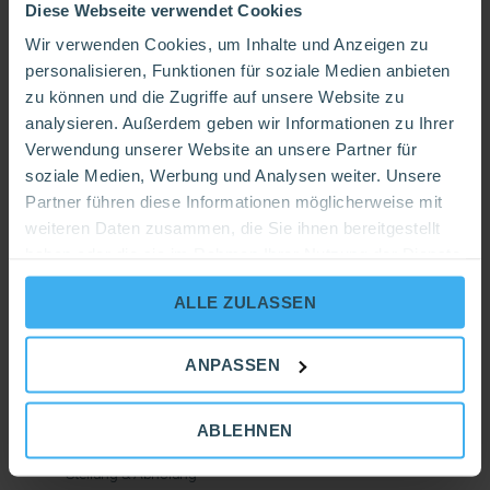
Diese Webseite verwendet Cookies
den Container füllst. Oft macht es auch Sinn verschiedene
Abfallcontainer zu bestellen, statt einen Baumischabfall
Wir verwenden Cookies, um Inhalte und Anzeigen zu
Container, um Kosten zu sparen.
personalisieren, Funktionen für soziale Medien anbieten
zu können und die Zugriffe auf unsere Website zu
In unserer
Füll- und Mietbedingungen PDF
findest Du
analysieren. Außerdem geben wir Informationen zu Ihrer
nochmals eine genaue Übersicht, welche Abfälle in welchen
Verwendung unserer Website an unsere Partner für
Container dürfen.
soziale Medien, Werbung und Analysen weiter. Unsere
Partner führen diese Informationen möglicherweise mit
weiteren Daten zusammen, die Sie ihnen bereitgestellt
Containerdienst
haben oder die sie im Rahmen Ihrer Nutzung der Dienste
gesammelt haben.
Allgemeine Informationen
ALLE ZULASSEN
Abfallarten
Kosten
ANPASSEN
Bestellung & Miete
ABLEHNEN
Füllbedingungen
Stellung & Abholung