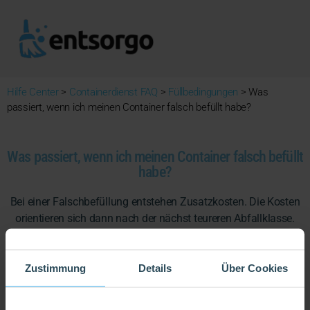
Hilfe Center
>
Containerdienst FAQ
>
Füllbedingungen
>
Was
passiert, wenn ich meinen Container falsch befüllt habe?
Was passiert, wenn ich meinen Container falsch befüllt
habe?
Bei einer Falschbefüllung entstehen Zusatzkosten. Die Kosten
orientieren sich dann nach der nächst teureren Abfallklasse.
Wer beispielsweise Kunststoff in einen Bauschuttcontainer
füllt, zahlt am Ende einen schweren Baumischabfall-Container.
Die Zusatzkosten können in solchen Fällen wesentlich höher
Zustimmung
Details
Über Cookies
sein, als die Kosten für den gebuchten Container. Deshalb
achte unbedingt darauf, dass Du nur die richtigen Abfälle in